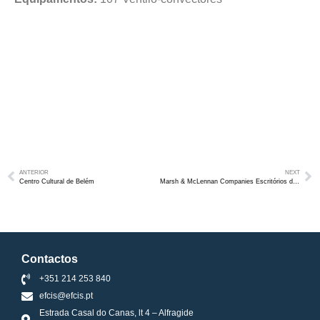
ANTERIOR
NEXT
Centro Cultural de Belém
Marsh & McLennan Companies Escritórios de Lisboa
Contactos
+351 214 253 840
efcis@efcis.pt
Estrada Casal do Canas, lt 4 – Alfragide