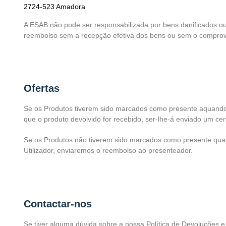
2724-523 Amadora
A ESAB não pode ser responsabilizada por bens danificados o
reembolso sem a recepção efetiva dos bens ou sem o comprov
Ofertas
Se os Produtos tiverem sido marcados como presente aquando d
que o produto devolvido for recebido, ser-lhe-á enviado um cert
Se os Produtos não tiverem sido marcados como presente quan
Utilizador, enviaremos o reembolso ao presenteador.
Contactar-nos
Se tiver alguma dúvida sobre a nossa Política de Devoluções 