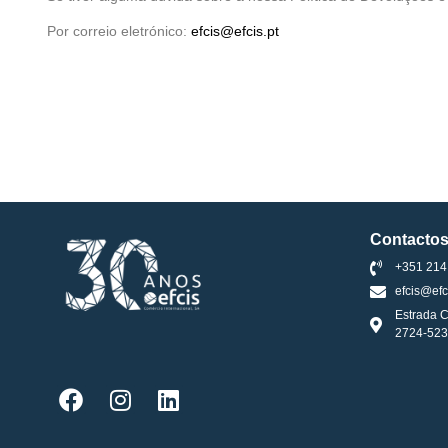
Por correio eletrónico:
efcis@efcis.pt
Contacto
+351 214
efcis@efc
Estrada C
2724-523