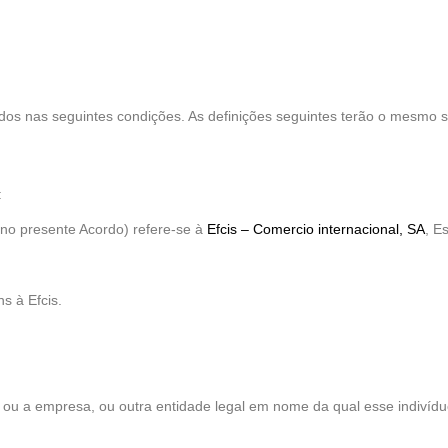
finidos nas seguintes condições. As definições seguintes terão o mesm
:
no presente Acordo) refere-se à
Efcis – Comercio internacional, SA
, E
s à Efcis.
ço, ou a empresa, ou outra entidade legal em nome da qual esse indivídu