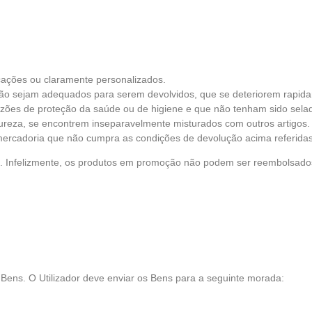
cações ou claramente personalizados.
ão sejam adequados para serem devolvidos, que se deteriorem rapidam
zões de proteção da saúde ou de higiene e que não tenham sido sela
ureza, se encontrem inseparavelmente misturados com outros artigos.
ercadoria que não cumpra as condições de devolução acima referidas,
Infelizmente, os produtos em promoção não podem ser reembolsados. E
s Bens. O Utilizador deve enviar os Bens para a seguinte morada: