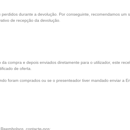
u perdidos durante a devolução. Por conseguinte, recomendamos um se
ativo de recepção da devolução.
a compra e depois enviados diretamente para o utilizador, este rece
ificado de oferta.
do foram comprados ou se o presenteador tiver mandado enviar a Enc
e Reembolsos, contacte-nos: