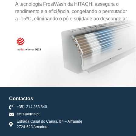
A tecnologia FrostWash da HITACHI assegura o
rendimento e a eficiência, congelando o permutador
a -15ºC, eliminando o pó e sujidade ao descongelar.
Contactos
+351 214 253 840
efcis@efcis.pt
Estrada Casal do Canas, lt 4 – Alfragide
2724-523 Amadora