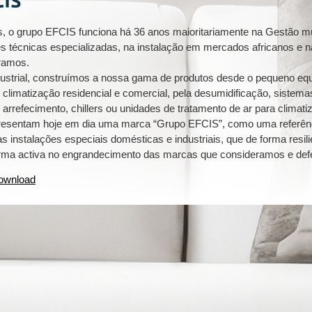
 o grupo EFCIS funciona há 36 anos maioritariamente na Gestão mul
s técnicas especializadas, na instalação em mercados africanos e n
ramos.
ndustrial, construímos a nossa gama de produtos desde o pequeno e
limatização residencial e comercial, pela desumidificação, sistema
 arrefecimento, chillers ou unidades de tratamento de ar para climatiz
esentam hoje em dia uma marca “Grupo EFCIS”, como uma referênc
 instalações especiais domésticas e industriais, que de forma resil
e forma activa no engrandecimento das marcas que consideramos e d
ownload