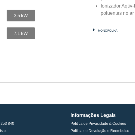
Ionizador Aqtiv
poluentes no ar
3.5 kW
MONOFOLHA
7.1 kW
s
Informações Legais
 253 840
Política de Privacidade & Cookies
is.pt
Política de Devolução e Reembolso