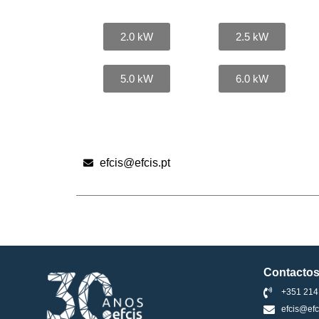
2.0 kW
2.5 kW
5.0 kW
6.0 kW
efcis@efcis.pt
Contacto
+351 214
efcis@efc