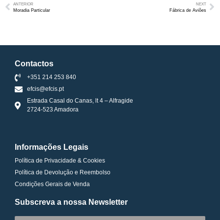
ANTERIOR
NEXT
Moradia Particular
Fábrica de Aviões
Contactos
+351 214 253 840
efcis@efcis.pt
Estrada Casal do Canas, lt 4 – Alfragide
2724-523 Amadora
Informações Legais
Política de Privacidade & Cookies
Política de Devolução e Reembolso
Condições Gerais de Venda
Subscreva a nossa Newsletter