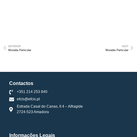
ANTERIOR
NEXT
Moradia Particular
Moradia Particular
Contactos
+351 214 253 840
efcis@efcis.pt
Estrada Casal do Canas, lt 4 – Alfragide
2724-523 Amadora
Informações Legais